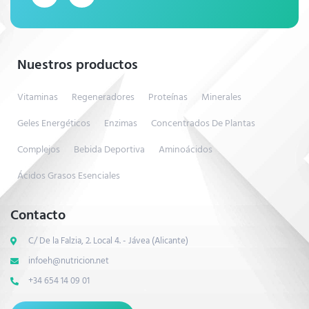
Nuestros productos
Vitaminas
Regeneradores
Proteínas
Minerales
Geles Energéticos
Enzimas
Concentrados De Plantas
Complejos
Bebida Deportiva
Aminoácidos
Ácidos Grasos Esenciales
Contacto
C/ De la Falzia, 2. Local 4. - Jávea (Alicante)
infoeh@nutricion.net
+34 654 14 09 01